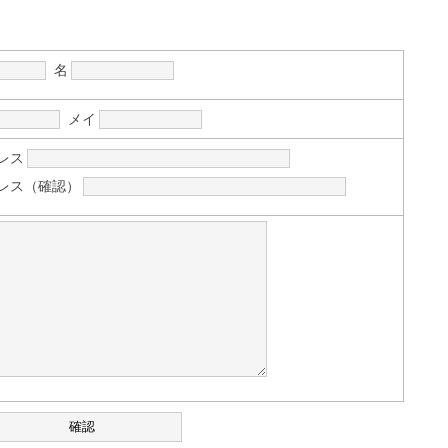
名
メイ
レス
レス（確認）