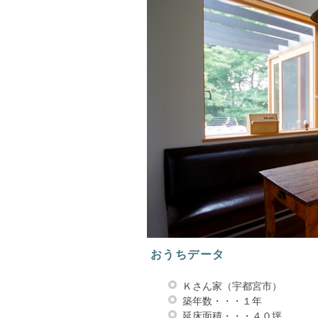
おうちデータ
Ｋさん家（宇都宮市）
築年数・・・１年
延床面積・・・４０坪