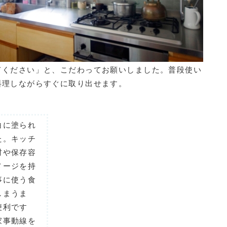
てください」と、こだわってお願いしました。普段使い
料理しながらすぐに取り出せます。
白に塗られ
た。キッチ
材や保存容
メージを持
事に使う食
しまうま
便利です
家事動線を