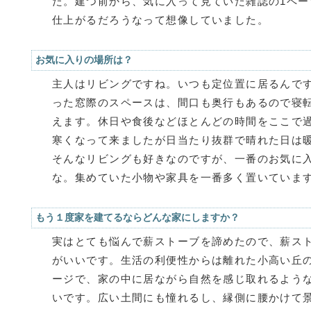
た。建つ前から、気に入って見ていた雑誌の1ペ
仕上がるだろうなって想像していました。
お気に入りの場所は？
主人はリビングですね。いつも定位置に居るんで
った窓際のスペースは、間口も奥行もあるので寝
えます。休日や食後などほとんどの時間をここで
寒くなって来ましたが日当たり抜群で晴れた日は
そんなリビングも好きなのですが、一番のお気に
な。集めていた小物や家具を一番多く置いていま
もう１度家を建てるならどんな家にしますか？
実はとても悩んで薪ストーブを諦めたので、薪ス
がいいです。生活の利便性からは離れた小高い丘
ージで、家の中に居ながら自然を感じ取れるよう
いです。広い土間にも憧れるし、縁側に腰かけて