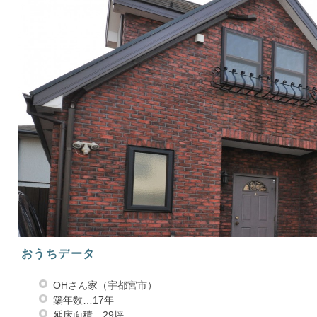
おうちデータ
OHさん家（宇都宮市）
築年数…17年
延床面積…29坪