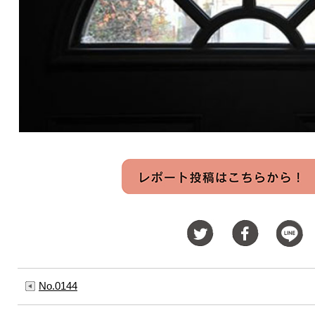
No.0144